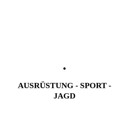
shop
LMT
ACHERON
.
DESERT TECH
AUSRÜSTUNG - SPORT -
JAGD
über uns